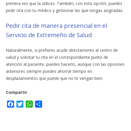
primera vez que la utilices. También, con esta opción, puedes
pedir cita con tu médico y gestionar las que tengas asignadas.
Pedir cita de manera presencial en el
Servicio de Extremeño de Salud
Naturalmente, si prefieres acudir directamente al centro de
salud y solicitar tu cita en el correspondiente punto de
atención al paciente, puedes hacerlo, aunque con las opciones
anteriores siempre puedes ahorrar tiempo en
desplazamientos que puede que no te vengan bien.
Compartir
F
T
W
C
a
w
h
o
c
i
a
m
e
t
t
p