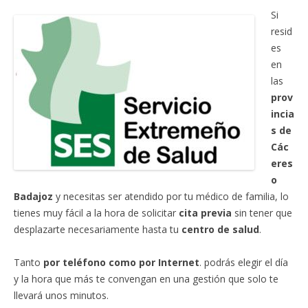
Si
resid
es
en
las
prov
incia
s de
Các
eres
o
Badajoz
y necesitas ser atendido por tu médico de familia, lo
tienes muy fácil a la hora de solicitar
cita previa
sin tener que
desplazarte necesariamente hasta tu
centro de salud
.
Tanto
por teléfono como por Internet
. podrás elegir el día
y la hora que más te convengan en una gestión que solo te
llevará unos minutos.