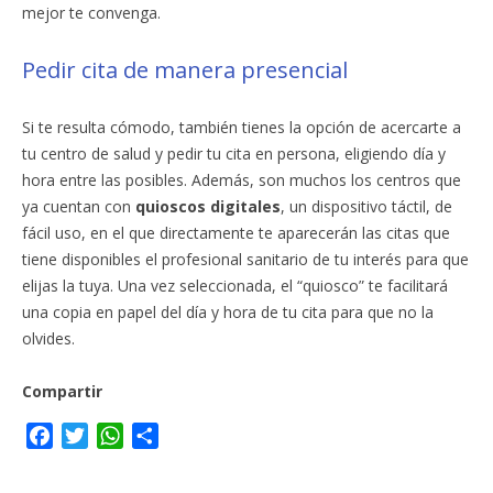
mejor te convenga.
Pedir cita de manera presencial
Si te resulta cómodo, también tienes la opción de acercarte a
tu centro de salud y pedir tu cita en persona, eligiendo día y
hora entre las posibles. Además, son muchos los centros que
ya cuentan con
quioscos digitales
, un dispositivo táctil, de
fácil uso, en el que directamente te aparecerán las citas que
tiene disponibles el profesional sanitario de tu interés para que
elijas la tuya. Una vez seleccionada, el “quiosco” te facilitará
una copia en papel del día y hora de tu cita para que no la
olvides.
Compartir
F
T
W
C
a
w
h
o
c
i
a
m