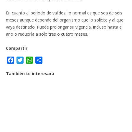
En cuanto al periodo de validez, lo normal es que sea de seis
meses aunque depende del organismo que lo solicite y al que
vaya destinado. Puede prolongar su vigencia, incluso hasta el
año o reducirla a solo tres o cuatro meses.
Compartir
F
T
W
C
a
w
h
o
También te interesará
c
i
a
m
e
t
t
p
b
t
s
a
o
e
A
r
o
r
p
t
k
p
i
r