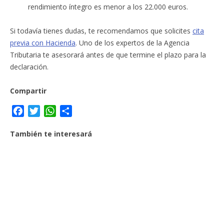
rendimiento íntegro es menor a los 22.000 euros.
Si todavía tienes dudas, te recomendamos que solicites
cita
previa con Hacienda
. Uno de los expertos de la Agencia
Tributaria te asesorará antes de que termine el plazo para la
declaración.
Compartir
F
T
W
C
a
w
h
o
También te interesará
c
i
a
m
e
t
t
p
b
t
s
a
o
e
A
r
o
r
p
t
k
p
i
r