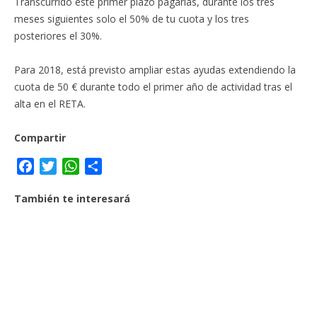
Transcurrido este primer plazo pagarías, durante los tres
meses siguientes solo el 50% de tu cuota y los tres
posteriores el 30%.
Para 2018, está previsto ampliar estas ayudas extendiendo la
cuota de 50 € durante todo el primer año de actividad tras el
alta en el RETA.
Compartir
F
T
W
C
a
w
h
o
También te interesará
c
i
a
m
e
t
t
p
b
t
s
a
o
e
A
r
o
r
p
t
k
p
i
r