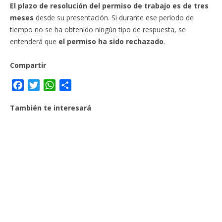
El plazo de resolución del permiso de trabajo es de tres
meses
desde su presentación. Si durante ese período de
tiempo no se ha obtenido ningún tipo de respuesta, se
entenderá que
el permiso ha sido rechazado
.
Compartir
F
T
W
C
a
w
h
o
También te interesará
c
i
a
m
e
t
t
p
b
t
s
a
o
e
A
r
o
r
p
t
k
p
i
r