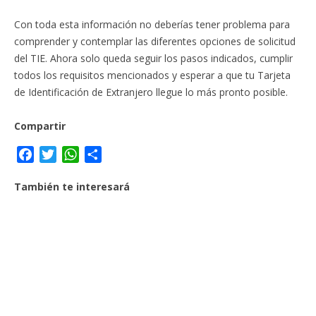
Con toda esta información no deberías tener problema para
comprender y contemplar las diferentes opciones de solicitud
del TIE. Ahora solo queda seguir los pasos indicados, cumplir
todos los requisitos mencionados y esperar a que tu Tarjeta
de Identificación de Extranjero llegue lo más pronto posible.
Compartir
F
T
W
C
a
w
h
o
También te interesará
c
i
a
m
e
t
t
p
b
t
s
a
o
e
A
r
o
r
p
t
k
p
i
r