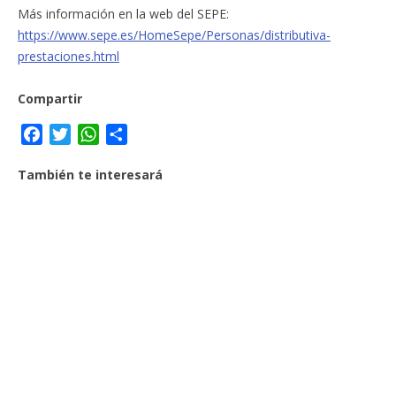
Más información en la web del SEPE:
https://www.sepe.es/HomeSepe/Personas/distributiva-
prestaciones.html
Compartir
F
T
W
C
a
w
h
o
También te interesará
c
i
a
m
e
t
t
p
b
t
s
a
o
e
A
r
o
r
p
t
k
p
i
r